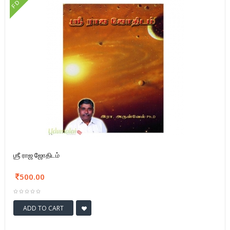
FD
ஶ்ரீ ராஜ ஜோதிடம்
500.00
ADD TO CART