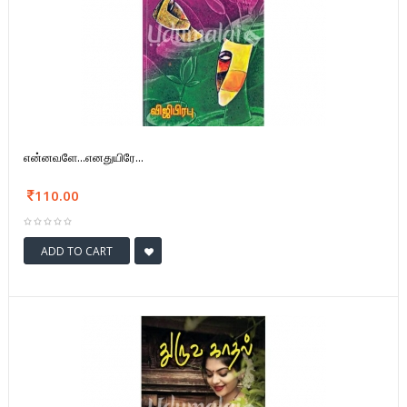
என்னவளே...எனதுயிரே...
110.00
ADD TO CART