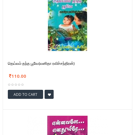
தெய்வம் தந்த பூவே(வனிதா ரவிச்சந்திரன்)
110.00
ADD TO CART