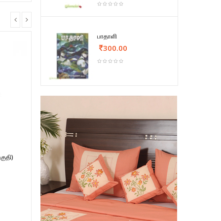
பாதாளி
300.00
குதி)