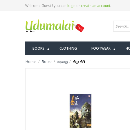
Welcome Guest ! you can
login
or
create an account
.
BOOKS
CLOTHING
FOOTWEAR
HO
Home
Books
வரலாறு
கிமு கிபி