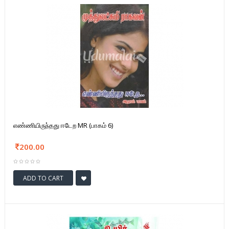
எண்ணியிருந்தது ஈடேற MR (பாகம் 6)
200.00
ADD TO CART