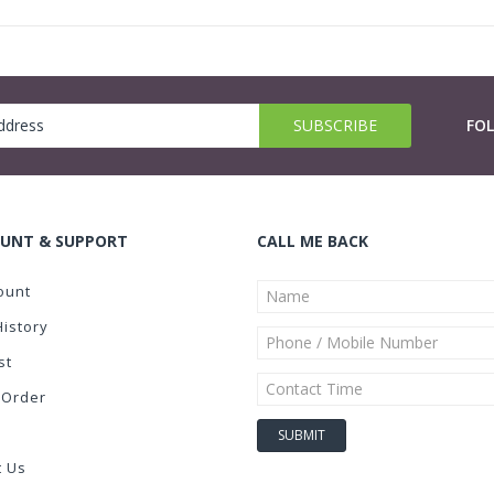
FO
UNT & SUPPORT
CALL ME BACK
ount
History
st
 Order
t Us