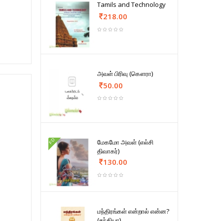
Tamils and Technology
218.00
அவள் பிரிவு (கௌரா)
50.00
FD
மேகமோ அவள் (எல்சி
திவாகர்)
130.00
மந்திரங்கள் என்றால் என்ன?
(சந்தியா)