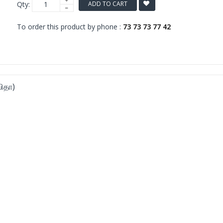
Qty:
ADD TO CART
To order this product by phone :
73 73 73 77 42
விதா)