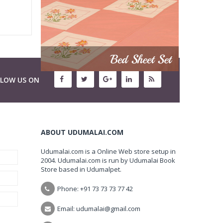
LLOW US ON
ABOUT UDUMALAI.COM
Udumalai.com is a Online Web store setup in
2004. Udumalai.com is run by Udumalai Book
Store based in Udumalpet.
Phone: +91 73 73 73 77 42
Email: udumalai@gmail.com