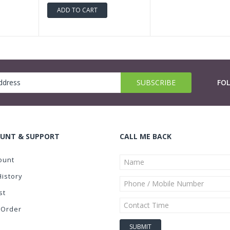
ADD TO CART
FO
UNT & SUPPORT
CALL ME BACK
ount
History
st
 Order