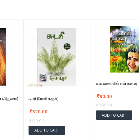
கை வளைவில் என் கனவு
80.00
ே (அருணா)
சுடரி (ரோசி கஜன்)
320.00
ADD TO CART
ADD TO CART