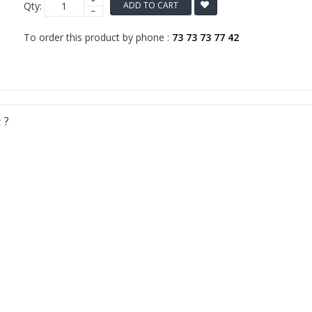
Qty:
ADD TO CART
To order this product by phone :
73 73 73 77 42
 ?