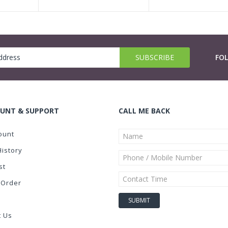
FO
UNT & SUPPORT
CALL ME BACK
ount
History
st
 Order
t Us