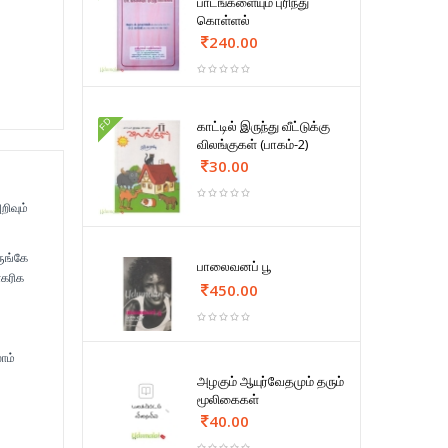
பாடங்களையும் புரிந்து
கொள்ளல்
240.00
FD
காட்டில் இருந்து வீட்டுக்கு
விலங்குகள் (பாகம்-2)
30.00
றிவும்
ருங்கே
பாலைவனப் பூ
கரிக
450.00
ாம்
அழகும் ஆயுர்வேதமும் தரும்
மூலிகைகள்
40.00