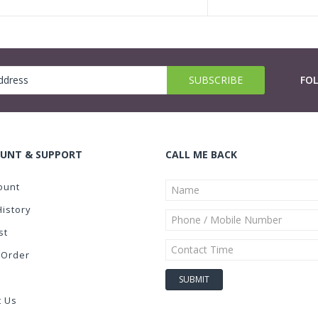
FO
UNT & SUPPORT
CALL ME BACK
ount
History
st
 Order
t Us