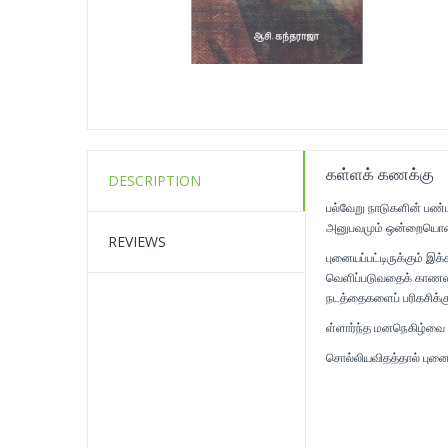
கள்ளக் கணக்கு
DESCRIPTION
பல்வேறு நாடுகளின் பண்பா
அனுபவமும் ஒன்றையொன்ற
REVIEWS
புனையப்பட்டிருக்கும் இ
வெளிப்படுவதைக் காணலா
நடத்தைகளைப் பரிகசிக்க
ள்ளார்ந்த மனநெகிழ்வை 
சொல்லியவிதத்தால் புனை