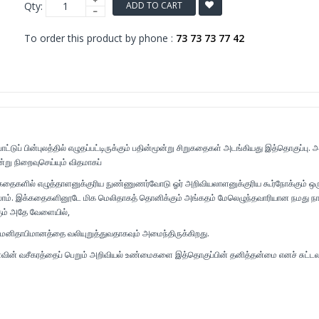
Qty:
ADD TO CART
To order this product by phone :
73 73 73 77 42
ட்டுப் பின்புலத்தில் எழுதப்பட்டிருக்கும் பதின்மூன்று சிறுகதைகள் அடங்கியது இத்தொகுப்பு. அ
ு நிறைவுசெய்யும் விதமாகப்
க்கதைகளில் எழுத்தாளனுக்குரிய நுண்ணுணர்வோடு ஓர் அறிவியலாளனுக்குரிய கூர்நோக்கும் ஒ
ம். இக்கதைகளினூடே மிக மெலிதாகத் தொனிக்கும் அங்கதம் மேலெழுந்தவாரியான நமது நா
ும் அதே வேளையில்,
மனிதாபிமானத்தை வலியுறுத்துவதாகவும் அமைந்திருக்கிறது.
வின் வசீகரத்தைப் பெறும் அறிவியல் உண்மைகளை இத்தொகுப்பின் தனித்தன்மை எனச் சுட்டல