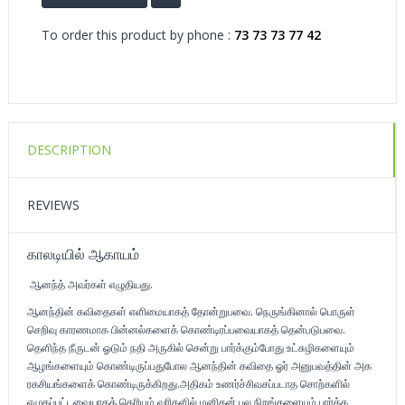
To order this product by phone :
73 73 73 77 42
DESCRIPTION
REVIEWS
காலடியில் ஆகாயம்
ஆனந்த் அவர்கள் எழுதியது.
ஆனந்தின் கவிதைகள் எளிமையாகத் தோன்றுபவை. நெருங்கினால் பொருள்
செறிவு காரணமாக பின்னல்களைக் கொண்டிரப்பவையாகத் தென்படுபவை.
தெளிந்த நீருடன் ஓடும் நதி அருகில் சென்று பார்க்கும்போது உட்சுழிகளையும்
ஆழங்களையும் கொண்டிருப்பதுபோல ஆனந்தின் கவிதை ஓர் அனுபவத்தின் அக
ரகசியங்களைக் கொண்டிருக்கிறது.அதிகம் உணர்ச்சிவசப்படாத சொற்களில்
எழுதப்பட்டவையாகத் தெரியும் வரிகளில் மனிதன் பல நிறங்களையும் பார்க்க