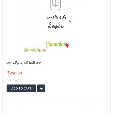
புண் உமிழ் குருதி (உயிர்மை)
250.00
ADD TO CART