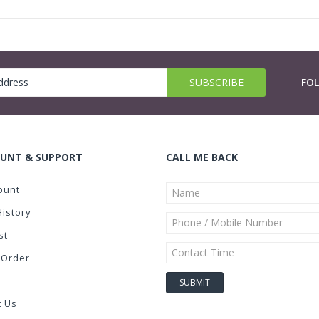
FO
UNT & SUPPORT
CALL ME BACK
ount
History
st
 Order
t Us