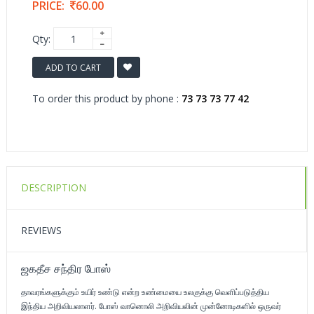
PRICE:
60.00
Qty:
ADD TO CART
To order this product by phone :
73 73 73 77 42
DESCRIPTION
REVIEWS
ஜகதீச சந்திர போஸ்
தாவரங்களுக்கும் உயிர் உண்டு என்ற உண்மையை உலகுக்கு வெளிப்படுத்திய
இந்திய அறிவியலாளர். போஸ் வானொலி அறிவியலின் முன்னோடிகளில் ஒருவர்