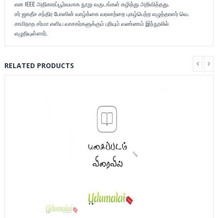
என IEEE அதிகாரப்பூர்வமாக நூறு வருடங்கள் கழித்து அறிவித்தது.
சர் ஜகதீச சந்திர போஸின் வாழ்க்கை வரலாற்றை புகழ்பெற்ற எழுத்தாளர் வெ.
சாமிநாத சர்மா எளிய வாசகர்களுக்கும் புரியும் வண்ணம் இந்நூலில்
எழுதியுள்ளார்.
RELATED PRODUCTS