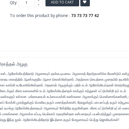
Qty:
ADD TO CART
To order this product by phone :
73 73 73 77 42
அசத்தல் அழகு
கள், ஆரோக்கியத்தோடு அழகையும் தரக்கூடியவை. அழகாகத் தோற்றமளிக்க வேண்டும் என்ற
ன்றைய காலத்தில் ஆண்களுமே ஆசை கொள்கின்றனர். அதற்காக செயற்கை முறையில் தயாரிக்க
 வாங்கி உபயோகிக்கின்றனர். அதனால் அழகுக்குப் பதில் உடல் ஆரோக்கியம்தான் கெடுகிறத
கிடைக்கும் கீரை வகைகளில் உடல் ஆரோக்கியத்தைக் காக்கும் சத்துகள் மட்டுமின்றி நம் உடல்
பலன்களும் உள்ளன. பார்வையைக் கூர்மையாக்கி கண்களை அழகாக்கும் பொன்னாங்கண்ணி, வய
ப் போக்கி முகத்துக்குப் பொலிவு தரும் மணத்தக்காளி, தோலுக்குப் பளபளப்புத் தரும் கற்பூரவல
் நமக்கு ஆரோக்கியத்தையும் அழகையும் சேர்த்தே தருகின்றன. கீரை மட்டுமின்றி நட்ஸ் வக
பாகங்களை அழகாக்க எப்படி யெல்லாம் உதவுகின்றன என்பதையும் பயன்படுத்தும் முறைகளைய
ிறது இந்த நூல். ஆரோக்கியத்தோடு இயற்கை தரும் பேரழகையும் பெற்று ஜொலியுங்கள்!