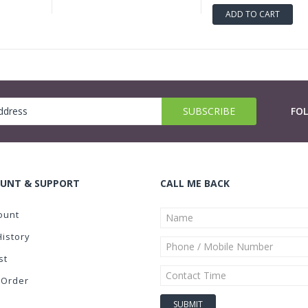
ADD TO CART
FO
UNT & SUPPORT
CALL ME BACK
ount
History
st
 Order