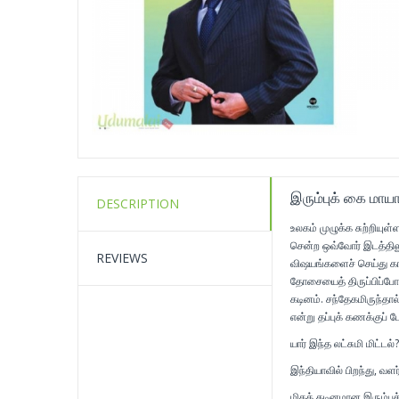
இரும்புக் கை மாயா
DESCRIPTION
உலகம் முழுக்க சுற்றியு
சென்ற ஒவ்வோர் இடத்தில
REVIEWS
விஷயங்களைச் செய்து காட்ட
தோசையைத் திருப்பிப்போ
கடினம். சந்தேகமிருந்தால
என்று தப்புக் கணக்குப் ப
யார் இந்த லட்சுமி மிட்டல்?
இந்தியாவில் பிறந்து, வள
மிகக் கடினமான இரும்புத