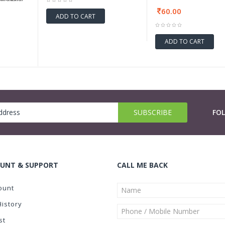
60.00
ADD TO CART
ADD TO CART
FO
UNT & SUPPORT
CALL ME BACK
ount
History
st