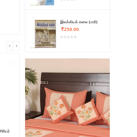
இலக்கியக் கலை (பாரி)
250.00
ிரியர்