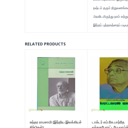
நஷ்டம் தரும் நிறுவனங்க
அவரிடமிருந்து நாம் கற்
இந்தப் புத்தகத்தைப் படி
RELATED PRODUCTS
சுந்தர ராமசாமி (இந்திய இலக்கியச்
டாக்டர் எம்.கே.பாந்தே
சிற்பிகள்)
வர்ககபோரட்டமே வாழ்