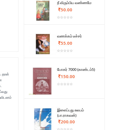
நீ விரும்பிய வண்ணமே
50.00
வணக்கம் டீச்சர்
55.00
போகர் 7000 (காண்டம்5)
. தான்
150.00
்ன
.
ய்வது
ுவிடலாம்
இளைப்பது சுலபம்
(பா.ராகவன்)
200.00