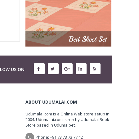
LLOW US ON
ABOUT UDUMALAI.COM
Udumalai.com is a Online Web store setup in
2004. Udumalai.com is run by Udumalai Book
Store based in Udumalpet.
Phone: +91 73 73 73 77 42