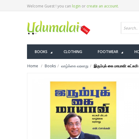
Welcome Guest ! you can
login
or
create an account
.
BOOKS
CLOTHING
FOOTWEAR
HO
Home
Books
வாழ்க்கை வரலாறு
இரும்புக் கை மாயாவி: லட்சுமி