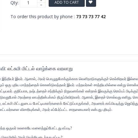
Qty:
ADD TO CART
To order this product by phone :
73 73 73 77 42
வி: லட்சுமி மிட்டல் வாழ்க்கை வரலாறு
ள்ள இந்தியர் இவர். ஆனால், அவர் பொழுதுபோக்குக்காக வெளிநாடுகளுக்குச் செல்கிறவர் இல்லை
ும் ஒரு புதிய மாற்றத்தைக் கொண்டுவந்தவர் இவர். மற்றவர்கள் சாத்தியமில்லை என்று சொன
ியவர். குறிப்பாக, நஷ்டத்தைச் சந்திக்கும் நிறுவனங்கள் என்றால் இவருக்கு ரொம்பப் பிடிக்கும்
டுவதுபோல் அவற்றை லாபத்தின்பக்கம் திருப்பிவிடுவார். ஆனால், இதைச் சொல்வது எளிது. செ
், லட்சுமி மிட்டலுடைய போட்டியாளர்களைக் கேட்டுப்பாருங்கள், அவரைக் காப்பியடித்து ஜெயித்த
ோட்டவர்களை விசாரியுங்கள், அவர் எப்பேர்ப்பட்ட சாதனையாளர் என்பது புரியும்.
ர்ந்த ஒருவர் உலகையே வளைத்துப்போட்டது எப்படி?
் தொழிலில் அவர் வெற்றியடைந்தது எப்படி?