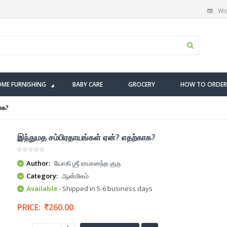
Wis
ME FURNISHING
BABY CARE
GROCERY
HOW TO ORDER
காக?
இந்துமத சம்பிரதாயங்கள் ஏன்? எதற்காக?
Author:
யோகி ஶ்ரீ ராமானந்த குரு
Category:
ஆன்மிகம்
Available
- Shipped in 5-6 business days
PRICE:
260.00