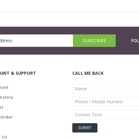
FO
UNT & SUPPORT
CALL ME BACK
ount
History
st
 Order
t Us