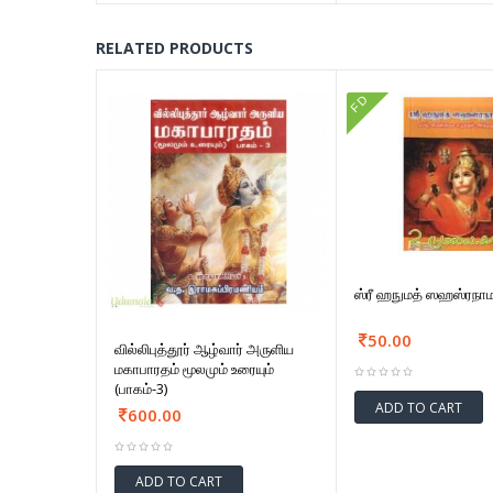
RELATED PRODUCTS
FD
ஸ்ரீ ஹநுமத் ஸஹஸ்ரநாம
50.00
வில்லிபுத்தூர் ஆழ்வார் அருளிய
மகாபாரதம் மூலமும் உரையும்
(பாகம்-3)
ADD TO CART
600.00
ADD TO CART