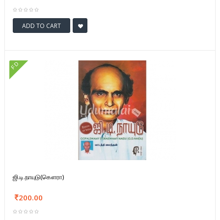
ADD TO CART
FD
ஜி.டி.நாயுடு(கௌரா)
200.00