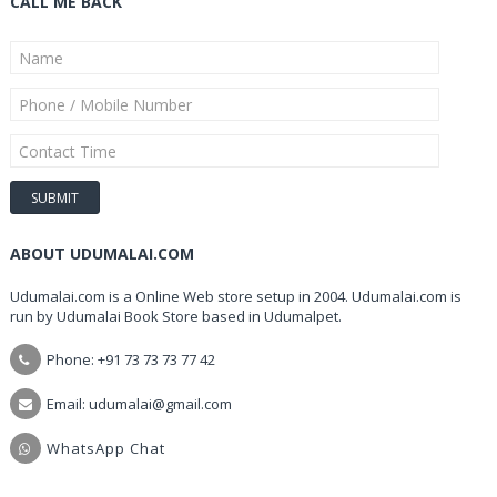
CALL ME BACK
ABOUT UDUMALAI.COM
Udumalai.com is a Online Web store setup in 2004. Udumalai.com is
run by Udumalai Book Store based in Udumalpet.
Phone: +91 73 73 73 77 42
Email: udumalai@gmail.com
WhatsApp Chat