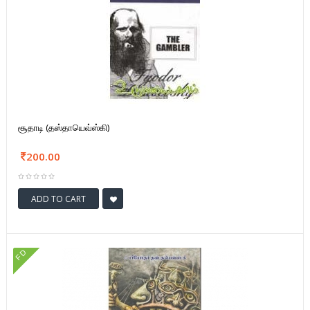
சூதாடி (தஸ்தாயெவ்ஸ்கி)
200.00
ADD TO CART
FD