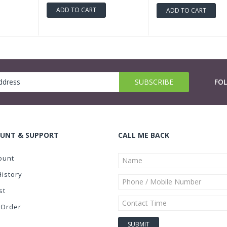
ADD TO CART
ADD TO CART
FO
UNT & SUPPORT
CALL ME BACK
ount
History
st
 Order