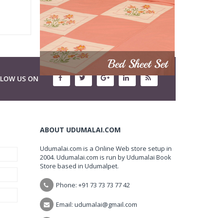
LLOW US ON
ABOUT UDUMALAI.COM
Udumalai.com is a Online Web store setup in
2004. Udumalai.com is run by Udumalai Book
Store based in Udumalpet.
Phone: +91 73 73 73 77 42
Email: udumalai@gmail.com