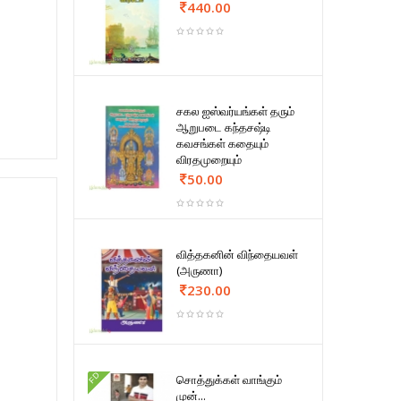
440.00
சகல ஐஸ்வர்யங்கள் தரும்
ஆறுபடை கந்தசஷ்டி
கவசங்கள் கதையும்
விரதமுறையும்
50.00
வித்தகனின் விந்தையவள்
(அருணா)
230.00
FD
சொத்துக்கள் வாங்கும்
முன்...