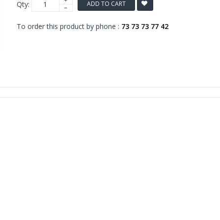
Qty:
ADD TO CART
To order this product by phone :
73 73 73 77 42