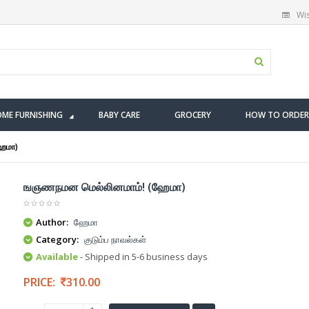
Wis
ME FURNISHING
BABY CARE
GROCERY
HOW TO ORDER
ேமா)
ஙஞணநமன மெல்லினமாம்! (ஹேமா)
Author:
ஹேமா
Category:
குடும்ப நாவல்கள்
Available
- Shipped in 5-6 business days
PRICE:
310.00