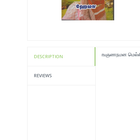
ஙஞணநமன மெல்லி
DESCRIPTION
REVIEWS