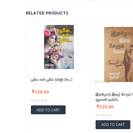
RELATED PRODUCTS
பூவே என் பூவே (விஜி பிரபு )
150.00
இதழோடு இதழ் சேரும் ந
(ஜனனி நவீன்)
525.00
ADD TO CART
ADD TO CART