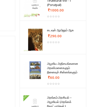
Tirukkural Vol - 1
(Porutpal)
1000.00
கடவுள் ஆயினும் ஆக
290.00
அழகிய அதிசயங்களான
அரண்மனைகளும்
நினைவுச் சின்னங்களும்
60.00
FD
அரங்கம்:அரசியல் –
அழகியல் (அரங்கக்
கோட்பாடுகள் )