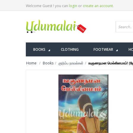
Welcome Guest ! you can
login
or
create an account
.
BOOKS
CLOTHING
FOOTWEAR
HO
Home
Books
குடும்ப நாவல்கள்
ஙஞணநமன மெல்லினமாம்! (ஹ