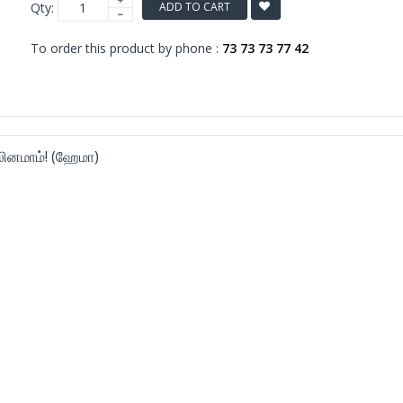
Qty:
ADD TO CART
To order this product by phone :
73 73 73 77 42
னமாம்! (ஹேமா)