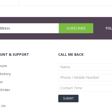
FO
UNT & SUPPORT
CALL ME BACK
ount
History
st
 Order
t Us