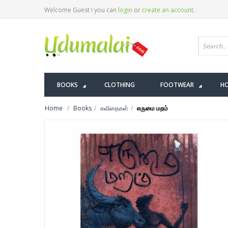
Welcome Guest ! you can
login
or
create an account
.
BOOKS
CLOTHING
FOOTWEAR
HO
Home
Books
கவிதைகள்
எருமை மறம்