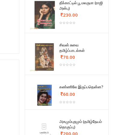
தீக்காட்டில் பூ மலருமா (ராஜி
அன்பு)
230.00
சிவன் சுவை
தமிழ்ப்பாடல்கள்
70.00
கண்ணிலே இருப்பதென்ன?
60.00
அகமும்புறமும் (தமிழ்நேயம்
தொகுப்பு)
200.00