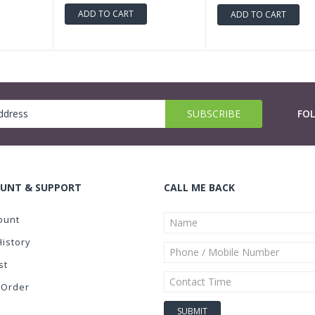
ADD TO CART
ADD TO CART
FO
UNT & SUPPORT
CALL ME BACK
ount
History
st
 Order