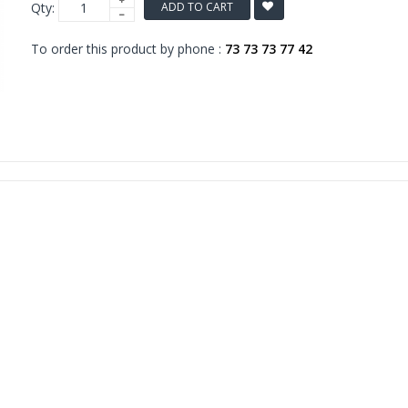
Qty:
ADD TO CART
To order this product by phone :
73 73 73 77 42