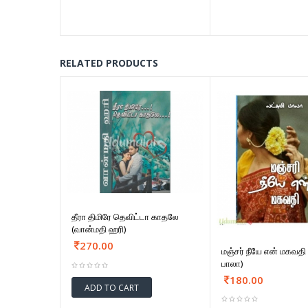
RELATED PRODUCTS
தீரா திமிரே தெவிட்டா காதலே
(வான்மதி ஹரி)
270.00
மஞ்சர் நீயே என் மகவதி 
பாலா)
180.00
ADD TO CART