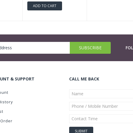
ADD TO CART
FO
UNT & SUPPORT
CALL ME BACK
ount
History
st
 Order