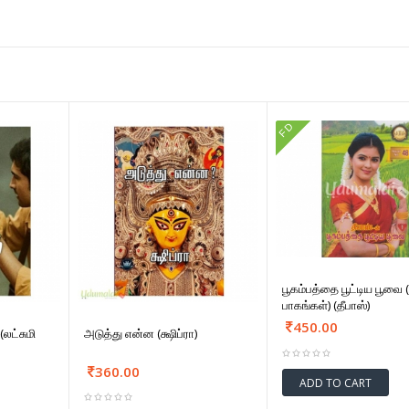
FD
பூகம்பத்தை பூட்டிய பூவை 
பாகங்கள்) (தீபாஸ்)
450.00
(லட்சுமி
அடுத்து என்ன (க்ஷிப்ரா)
360.00
ADD TO CART