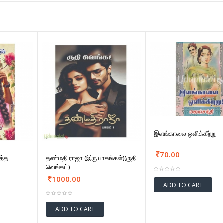
இளங்காலை ஒளிக்கீற்று
70.00
த்த
தண்மதி ராஜா (இரு பாகங்கள்)(ருதி
வெங்கட்)
1000.00
ADD TO CART
ADD TO CART