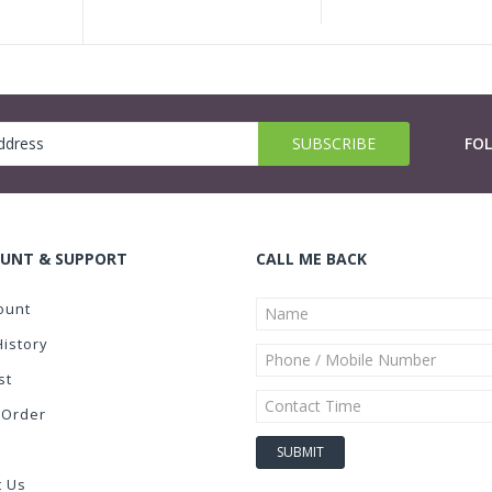
FO
UNT & SUPPORT
CALL ME BACK
ount
History
st
 Order
t Us