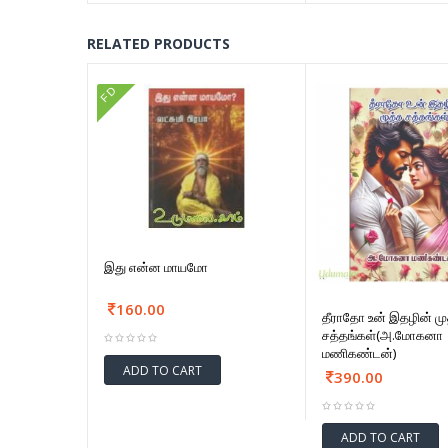
RELATED PRODUCTS
FD
இது என்ன மாயமோ
160.00
தீராதோ உன் இதழின் மு
சத்தங்கள்(அ.மோகனா
மணிகண்டன்)
ADD TO CART
390.00
ADD TO CART