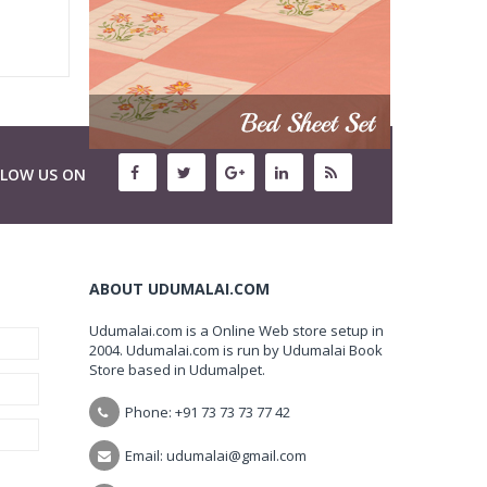
LLOW US ON
ABOUT UDUMALAI.COM
Udumalai.com is a Online Web store setup in
2004. Udumalai.com is run by Udumalai Book
Store based in Udumalpet.
Phone: +91 73 73 73 77 42
Email: udumalai@gmail.com