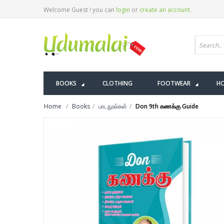
Welcome Guest ! you can
login
or
create an account
.
BOOKS
CLOTHING
FOOTWEAR
HO
Home
Books
பாடநூல்கள்
Don 9th கணக்கு Guide