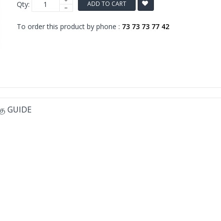
Qty:
ADD TO CART
To order this product by phone :
73 73 73 77 42
ு GUIDE