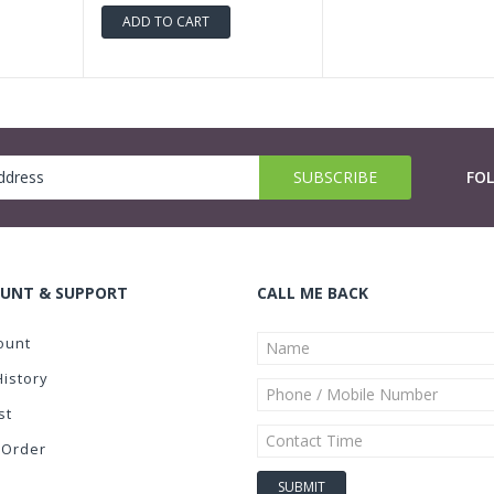
ADD TO CART
FO
UNT & SUPPORT
CALL ME BACK
ount
History
st
 Order