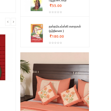
ஆறுபடைவீடு
55.00
தஸ்தயெவ்ஸ்கி கதைகள்
(நற்றிணை )
180.00