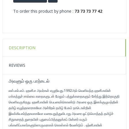
To order this product by phone :
73 73 73 77 42
DESCRIPTION
REVIEWS
அவளும் ஒரு பாற்கடல்
எஸ்.எல்.எம். ஹனீபா அவர்கள் எழுதியது.1992அல் வெளிவந்த ஹனீபாவின்
மக்கத்துச் சால்வை கதைகளுடன் மேலும் பத்துக்கதைகளும் சேர்ந்து இத்தொகுதி
வெளிவருகிறது. ஹனீபாவின் பெயரைக்கொண்டு அவரை ஒரு இனக்குழுமத்தின்
தமிழ் எழுத்தாளராகவோ அன்றேல் தமிழ் பேசும் நாடொன்றின்
இலக்கியகர்த்தாவாகவோ வரையறுத்துவிடாது அவரை ஒட்டுமொத்தத் தமிழ்ச்
சிறுகதைத் துறையின் புதுமைப்பித்தனுக்கப் பின்னர் வரும்
பங்களிப்பாளர்களுளொருவராகக் கொள்ளல் வேண்டும் . ஹ்னீபாவின்