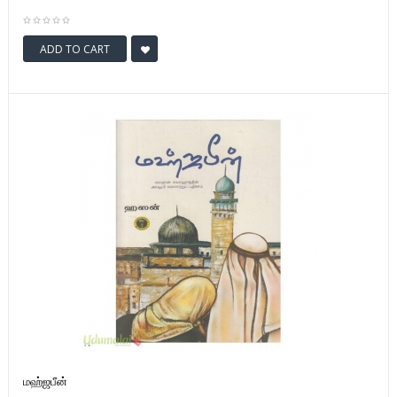
ADD TO CART
மஹ்ஜபீன்