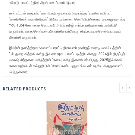
ஈரோடு மாவட்டத்தின் சிறார் படைப்பாளி ஆவார்.
தன் எட்டாம் வகுப்பில் ‘என் ஆத்திசூடி’யைத் தொடர்ந்து ‘உறவின் உயிர்ப்பு’.
‘வாசித்தேன் சுவாசித்தேன்’ ஆகிய நூல்களை வெளியிட்டுள்ளார். குறளமுது என்ற
You Tube சேனலைத் தொடங்கி அதில் தமிழ் சார்ந்த பதிவுகளைப் பதிவிட்டு
வருகிறார். கதை சொல்லல் பயிலரங்கில் பங்கேற்று சிறந்த கதைசொல்லியாகவும்
விளங்கி வருகிறார்.
இவரின் தனித்திறமைகளைப் பாராட்டி தினமணி நாளிதழ் ஈரோடு மாவட்டத்தின்
‘பல் துறை வித்தகி என்று இவரை அடையாளப் படுத்தியுள்ளது. 2024இல் திருப்பூர்
வாசகர் சிந்தனை மன்றத்தின் ‘கனவு’ என்ற இளையோர் விருது. 2025இல் கோபி
கலை அறிவியல் கல்லூரியின் ‘கோபி கண்ட புதுமைப்பெண் ஆகிய விருதுகளைப்
பெற்றுள்ளார்.
RELATED PRODUCTS