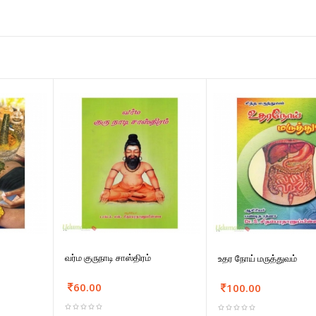
வர்ம குருநாடி சாஸ்திரம்
உதர நோய் மருத்துவம்
60.00
100.00