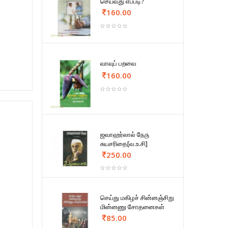
செய்வது எப்படி?
160.00
வாவுப் பறவை
160.00
ஜவாஹர்லால் நேரு
சுயசரிதை[வ.உ.சி]
250.00
செய்து மகிழச் சின்னஞ்சிறு
மின்னணு சோதனைகள்
85.00