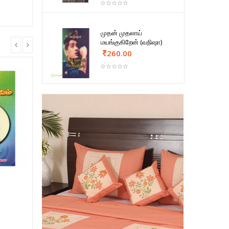
முதன் முதலாய்
மயங்குகிறேன் (வநிஷா)
260.00