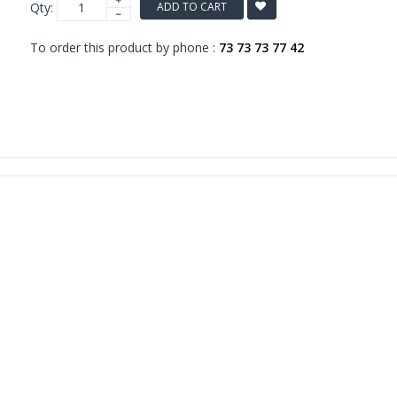
Qty:
ADD TO CART
To order this product by phone :
73 73 73 77 42