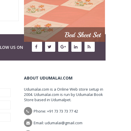
LLOW US ON
ABOUT UDUMALAI.COM
Udumalai.com is a Online Web store setup in
2004. Udumalai.com is run by Udumalai Book
Store based in Udumalpet.
Phone: +91 73 73 73 77 42
Email: udumalai@gmail.com