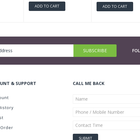
ADD TO CART
ADD TO CART
FO
UNT & SUPPORT
CALL ME BACK
ount
History
st
 Order