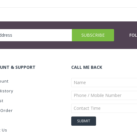
FO
UNT & SUPPORT
CALL ME BACK
ount
History
st
 Order
t Us