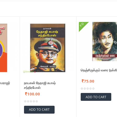
FD
நெஞ்சிருக்கும் வரை (நக்கீ
75.00
மராஜர்
நாயகன் நேதாஜி சுபாஷ்
சந்திரபோஸ்
100.00
ADD TO CART
ADD TO CART