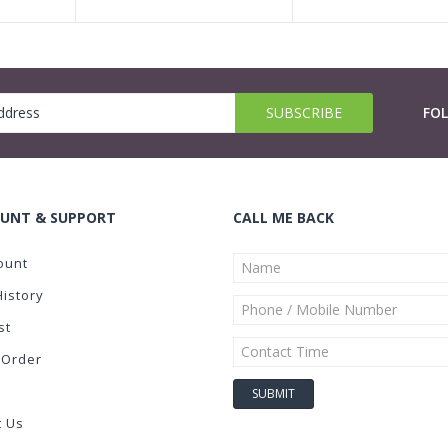
FO
UNT & SUPPORT
CALL ME BACK
ount
History
st
 Order
t Us