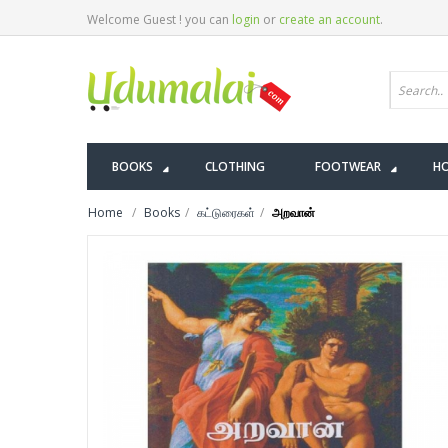
Welcome Guest ! you can
login
or
create an account
.
BOOKS
CLOTHING
FOOTWEAR
HO
Home
Books
கட்டுரைகள்
அறவான்