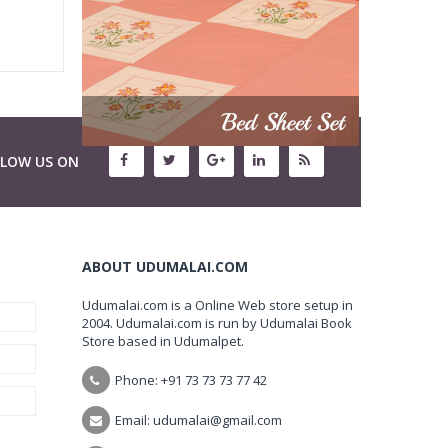
LLOW US ON
ABOUT UDUMALAI.COM
Udumalai.com is a Online Web store setup in
2004. Udumalai.com is run by Udumalai Book
Store based in Udumalpet.
Phone: +91 73 73 73 77 42
Email: udumalai@gmail.com