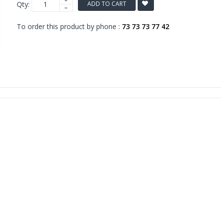
Qty:
ADD TO CART
To order this product by phone :
73 73 73 77 42