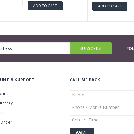
ADD TO CART
ADD TO CART
FO
UNT & SUPPORT
CALL ME BACK
ount
History
st
 Order