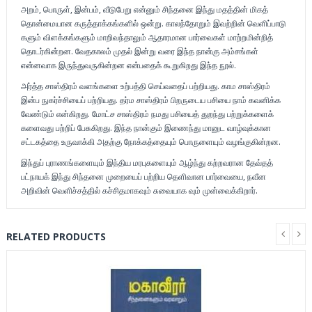
அறம், பொருள், இன்பம், வீடுபேறு என்னும் சிந்தனை இந்து மதத்தின் மிகத்
தொன்மையான கருத்தாக்கங்களில் ஒன்று. காலந்தோறும் இவற்றின் வெளிப்பாடு
களும் விளக்கங்களும் மாறிவந்தாலும் ஆதாரமான பார்வைகள் மாற்றமின்றித்
தொடர்கின்றன. வேதகாலம் முதல் இன்று வரை இந்த நான்கு அம்சங்கள்
என்னவாக இருந்துவருகின்றன என்பதைக் கூறுகிறது இந்த நூல்.
அர்த்த சாஸ்திரம் வளங்களை உற்பத்தி செய்வதைப் பற்றியது. காம சாஸ்திரம்
இன்ப நுகர்ச்சியைப் பற்றியது. தர்ம சாஸ்திரம் பிறருடைய பசியை நாம் கவனிக்க
வேண்டும் என்கிறது. மோட்ச சாஸ்திரம் நமது பசியைத் துறந்து பற்றுக்களைக்
களைவது பற்றிப் பேசுகிறது. இந்த நான்கும் இணைந்து மானுட வாழ்வுக்கான
சட்டகத்தை உருவாக்கி அதற்கு நோக்கத்தையும் பொருளையும் வழங்குகின்றன.
இந்துப் புராணங்களையும் இந்திய மரபுகளையும் ஆழ்ந்து கற்றவரான தேவ்தத்
பட்நாயக் இந்து சிந்தனை முறையைப் பற்றிய தெளிவான பார்வையை, நவீன
அறிவின் வெளிச்சத்தில் கச்சிதமாகவும் சுவையாக வும் முன்வைக்கிறார்.
RELATED PRODUCTS