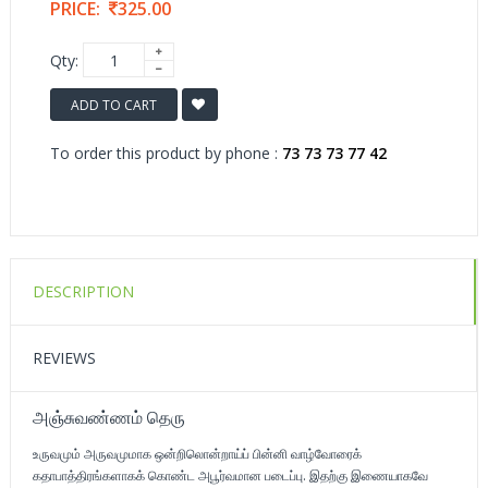
PRICE:
325.00
Qty:
ADD TO CART
To order this product by phone :
73 73 73 77 42
DESCRIPTION
REVIEWS
அஞ்சுவண்ணம் தெரு
உருவமும் அருவமுமாக ஒன்றிலொன்றாய்ப் பின்னி வாழ்வோரைக்
கதாபாத்திரங்களாகக் கொண்ட அபூர்வமான படைப்பு. இதற்கு இணையாகவே