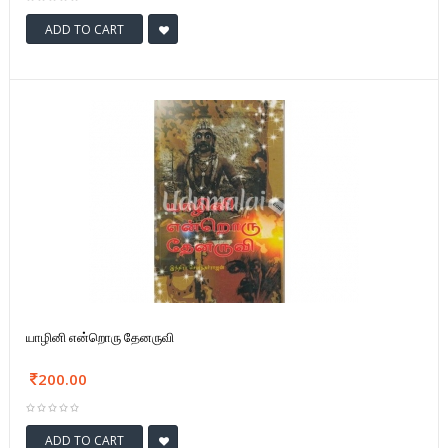
ADD TO CART
யாழினி என்றொரு தேனருவி
200.00
ADD TO CART