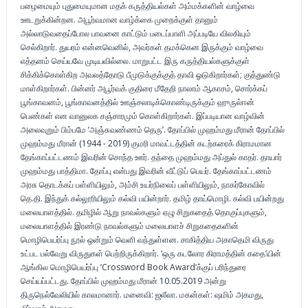
பழைமையும் புதுமையுமான மதக் கருத்தியல்கள் அம்மக்களின் வாழ்வை
ஊடறுக்கின்றன. அபூர்வமான வாழ்க்கை முறைக்குள் தானும்
அல்லாடுவதைப்போல பாவனை காட்டும் படைப்பாளி அப்படியே விலகியும்
செல்கிறார். துயரம் என்னவெனில், அவர்கள் தமக்கென இருக்கும் வாழ்வை
எத்தனம் செய்யவே முடியவில்லை. மாறுபட்ட இரு கருத்தியல்களுக்குள்
சிக்கிக்கொள்கிற அவலத்தோடு பீமுடுக்குக்குத் தாவி ஓடுகிறார்கள்; குத்துண்டு
மாள்கிறார்கள். பின்னர் அபூர்வக் குதிரை மீதேறி நாலாம் ஆகாசம், சொர்க்கப்
பூங்காவனம், பூங்காவனத்தில் ஊஞ்சலாடிக்கொண்டிருக்கும் ஹுருல்ஈன்
பெண்கள் என வானுலக சஞ்சாரமும் கொள்கிறார்கள். இப்படியான வாழ்வின்
அலைவுறும் பிம்பமே ‘அஞ்சுவண்ணம் தெரு’. தோப்பில் முஹம்மது மீரான் தோப்பில்
முஹம்மது மீரான் (1944 - 2019) குமரி மாவட்டத்தின் கடற்கரைக் கிராமமான
தேங்காப்பட்டணம் இவரின் சொந்த ஊர். தந்தை முஹம்மது அப்துல் காதர். தாயார்
முஹம்மது பாத்திமா. தோப்பு என்பது இவரின் வீட்டுப் பெயர். தேங்காப்பட்டணம்
அரசு தொடக்கப் பள்ளியிலும், அம்சி உயர்நிலைப் பள்ளியிலும், நாகர்கோவில்
தெ.தி. இந்துக் கல்லூரியிலும் கல்வி பயின்றார். தமிழ் தாய்மொழி. கல்வி பயின்றது
மலையாளத்தில். தமிழில் ஆறு நாவல்களும் ஏழு சிறுகதைத் தொகுப்புகளும்,
மலையாளத்தில் இரண்டு நாவல்களும் மலையாளச் சிறுகதைகளின்
மொழிபெயர்ப்பு நூல் ஒன்றும் வெளி வந்துள்ளன. சாகித்திய அகாதெமி விருது
உட்பட பல்வேறு விருதுகள் பெற்றிருக்கிறார். ‘ஒரு கடலோர கிராமத்தின் கதை’யின்
ஆங்கில மொழிபெயர்ப்பு ‘Crossword Book Award’க்குப் பரிந்துரை
செய்யப்பட்டது. தோப்பில் முஹம்மது மீரான் 10.05.2019 அன்று
திருநெல்வேலியில் காலமானார். மனைவி: ஜலீலா. மகன்கள்: ஷமிம் அகமது,