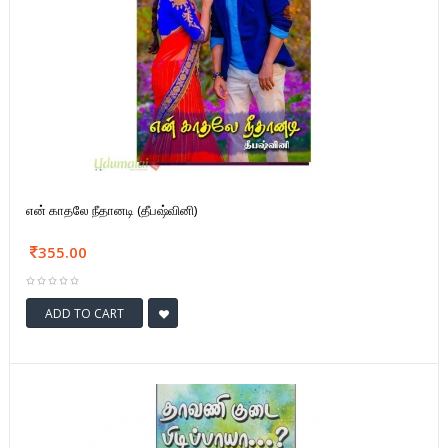
என் காதலே நீதானடி (தீபஷ்வினி)
355.00
ADD TO CART