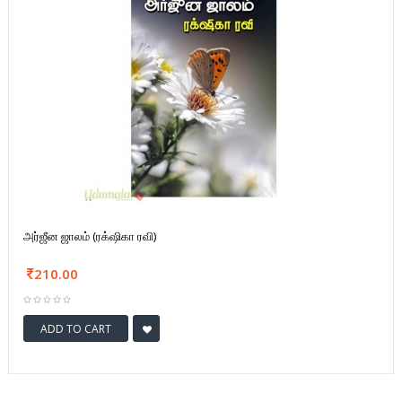
அர்ஜீன ஜாலம் (ரக்‌ஷிகா ரவி)
210.00
ADD TO CART