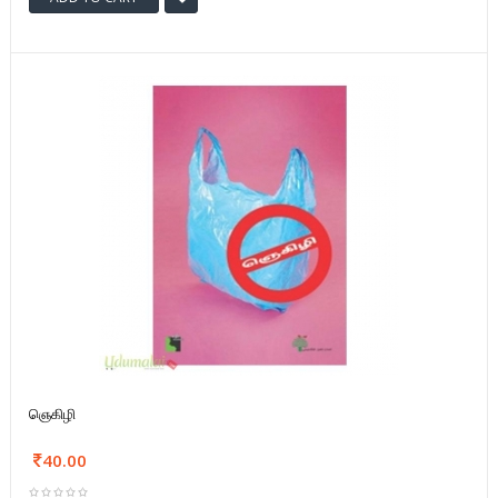
ஞெகிழி
40.00