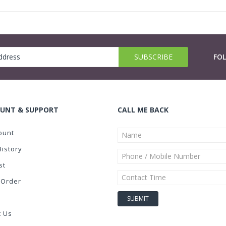
FO
UNT & SUPPORT
CALL ME BACK
ount
History
st
 Order
t Us