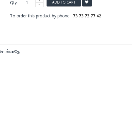
Qty:
ADD TO CART
To order this product by phone :
73 73 73 77 42
 சொல்லாதே