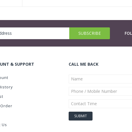
FO
UNT & SUPPORT
CALL ME BACK
ount
History
st
 Order
t Us