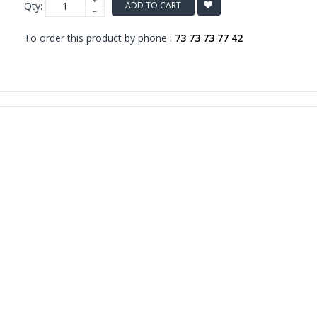
Qty:
ADD TO CART
To order this product by phone :
73 73 73 77 42