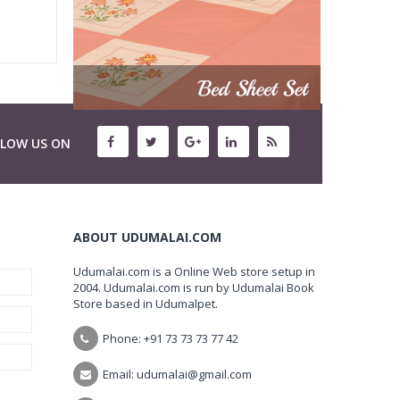
LLOW US ON
ABOUT UDUMALAI.COM
Udumalai.com is a Online Web store setup in
2004. Udumalai.com is run by Udumalai Book
Store based in Udumalpet.
Phone: +91 73 73 73 77 42
Email: udumalai@gmail.com