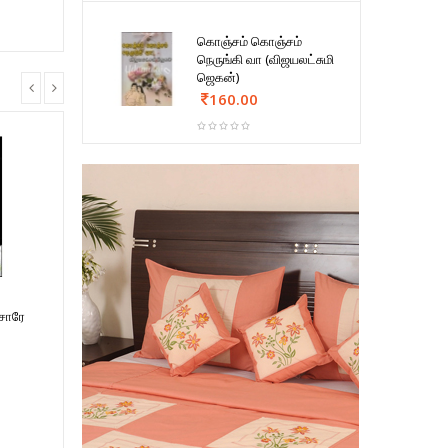
கொஞ்சம் கொஞ்சம்
நெருங்கி வா (விஜயலட்சுமி
ஜெகன்)
160.00
சாரே