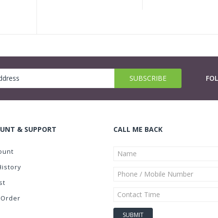
FO
UNT & SUPPORT
CALL ME BACK
ount
History
st
 Order