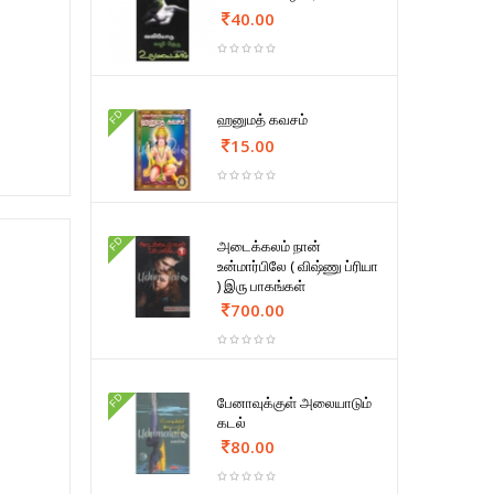
40.00
FD
ஹனுமத் கவசம்
15.00
FD
அடைக்கலம் நான்
உன்மார்பிலே ( விஷ்ணு ப்ரியா
) இரு பாகங்கள்
700.00
FD
பேனாவுக்குள் அலையாடும்
கடல்
80.00