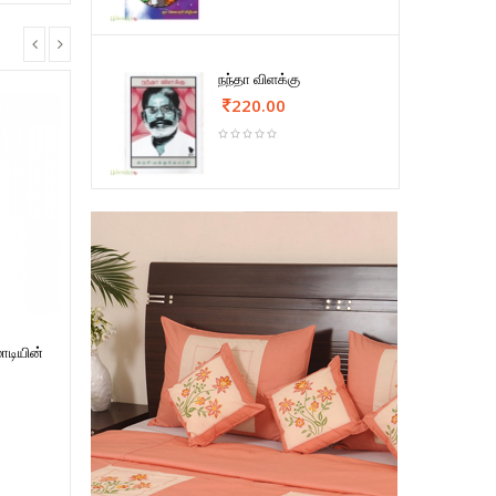
நந்தா விளக்கு
220.00
மோடியின்