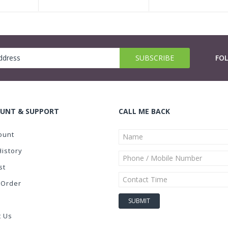
FO
UNT & SUPPORT
CALL ME BACK
ount
History
st
 Order
t Us