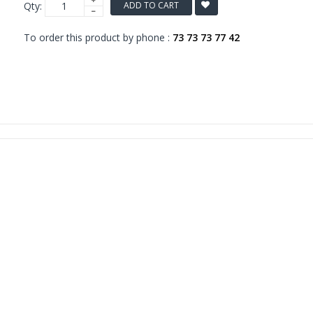
Qty:
ADD TO CART
To order this product by phone :
73 73 73 77 42