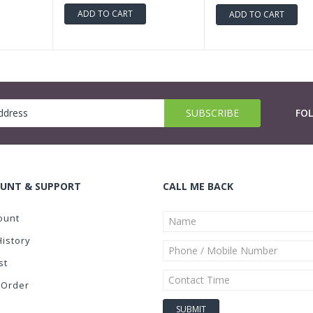
ADD TO CART
ADD TO CART
FO
UNT & SUPPORT
CALL ME BACK
ount
History
st
 Order