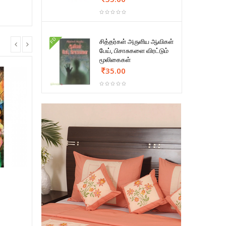
FD
சித்தர்கள் அருளிய ஆவிகள்
பேய், பிசாசுகளை விரட்டும்
மூலிகைகள்
35.00