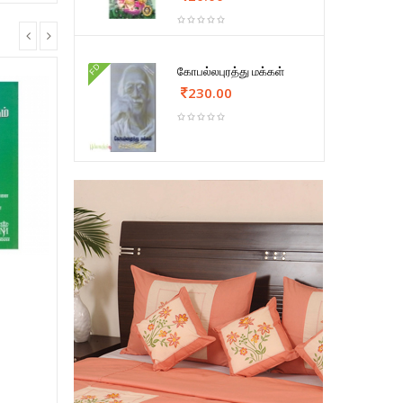
FD
கோபல்லபுரத்து மக்கள்
230.00