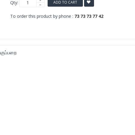
Qty:
ADD TO CART
To order this product by phone :
73 73 73 77 42
குப்பறை