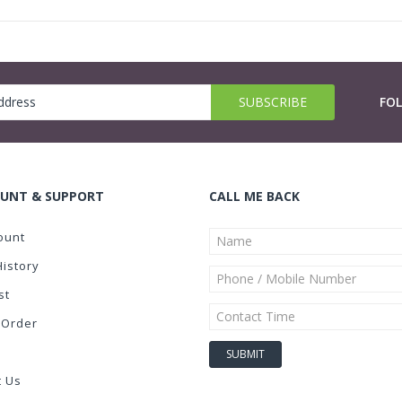
FO
UNT & SUPPORT
CALL ME BACK
ount
History
st
 Order
t Us