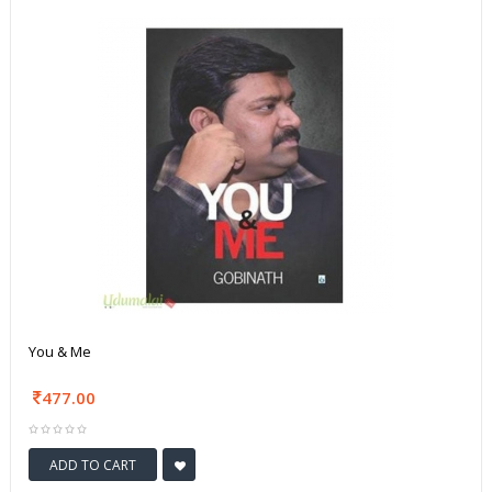
You & Me
477.00
ADD TO CART