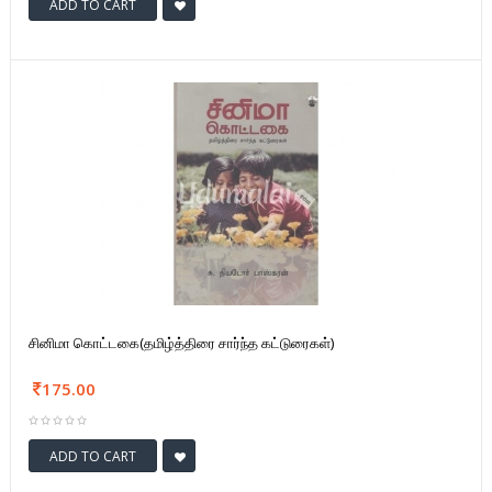
ADD TO CART
சினிமா கொட்டகை(தமிழ்த்திரை சார்ந்த கட்டுரைகள்)
175.00
ADD TO CART