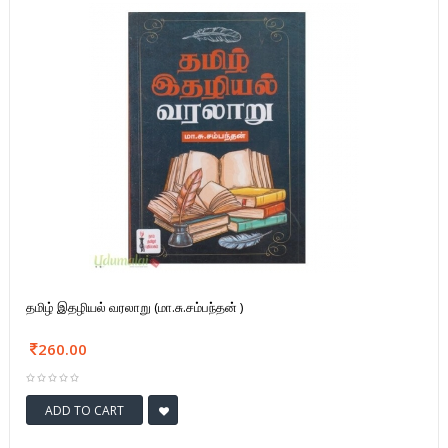
தமிழ் இதழியல் வரலாறு (மா.சு.சம்பந்தன் )
260.00
ADD TO CART