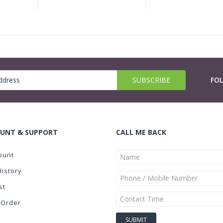
FO
UNT & SUPPORT
CALL ME BACK
ount
History
st
 Order