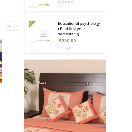
FD
Educational psychology
( B.ed first year
semester 1)
250.00