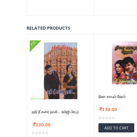
RELATED PRODUCTS
FD
நிலா காயும் நேரம்
130.00
நதி நீ கரை நான்... (விஜி பிரபு)
330.00
ADD TO CART