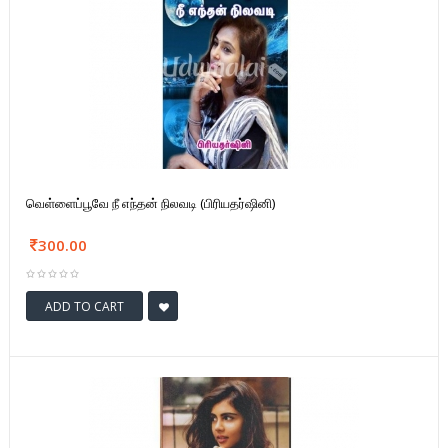
வெள்ளைப்பூவே நீ எந்தன் நிலவடி (பிரியதர்ஷினி)
300.00
ADD TO CART