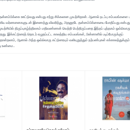
தன்னம்பிக்கை ஊட்டுவது என்பது சற்று சிக்கலான முயற்சிதான். ஆனால் நடப்பு சம்பவங்களை 
லக்கிய வர்ணனைகளுடன் இணைத்து விவரித்து, அதனூடே தன்னம்பிக்கையை போதிப்பது என்பது
ுயற்சியில் திருப்புகழ்த்திலகம் மதிவண்ணன் வெற்றி பெற்றிருப்பதை இந்தப் புத்தகம் ஒவ்வொர
ிறது. இக்கட்டுரைத் தொடர் எழுதப்பட்ட காலத்திய சம்பவங்கள், பின்னாளில் படிப்போருக்குப்
ன்றலாம், ஆனால் அந்த ஒவ்வொரு கட்டுரையும் வலியுறுத்தும் நற்பண்புகள் எக்காலத்துக்கும்
 உண்மை..
நம்மை நாமே செதுக்குவோம்