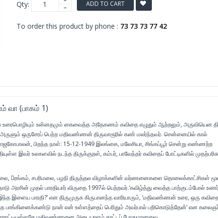
Qty:
ADD TO CART
To order this product by phone :
73 73 73 77 42
் வா (பாகம் 1)
தில் உரைபொழியும் உன்னதமும் கைவைத்த அதேகணம் கவிதை எழுதும் ஆற்றலும், அருவியென திரு
 அருளும் ஒருசேரப் பெற்ற மதிவண்ணன் திருவாரூரில் கண் மலர்ந்தவர். சென்னையில் கால்
ு.ராஜகோபாலன், பிறந்த நாள்: 15-12-1949 இலங்கை, மலேசியா, சிங்கப்பூர் சென்று எண்ணற்ற
யுள்ள இவர் உலகளவில் நடந்த திருக்குறள், கம்பர், பாவேந்தர் கவிதைப் போட்டிகளில் முதற்பரிச
மலை, ரங்கம், சபரிமலை, பழநி திருத்தல விழாக்களின் வர்ணனைகளை தொலைக்காட்சிகள் மூ
ாடு அரசின் முதல் பாரதியார் விருதை 1997ல் பெற்றவர்.‘கவிழ்த்து வைத்த பாற்குடம்போல் உணர்
 இந்த இளைய பாரதி?’ என திருமுருக கிருபானந்த வாரியாரும், ‘மதிவண்ணன் உரை, ஒரு கவித
 பாங்கினைக்கண்டு நான் என் உள்ளத்தைப் பெரிதும் அவர்பால் பறிகொடுத்தேன்’ என கலைஞர
 பாராட்டியுள்ளதே மதிவண்ணனை அடையாளம் காட்டப் போதுமானவை.