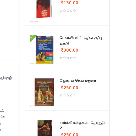
130.00
FD
பொருளியல் 11ஆம் வகுப்பு
கைடு
300.00
ப்புகழ்
அழகான தென் மதுரை
250.00
ு
லம்
ச்சி
கார்க்கி கதைகள் - தொகுதி
ை
2
்
250.00