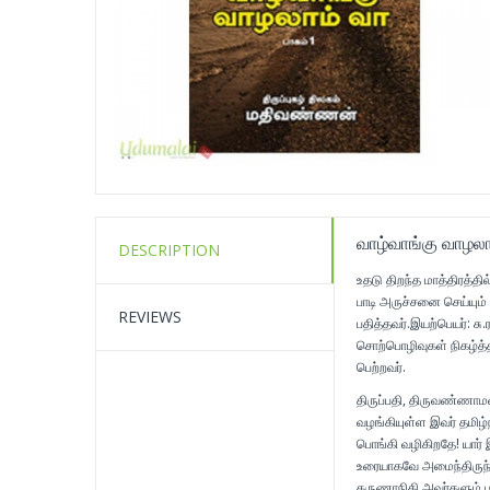
வாழ்வாங்கு வாழலாம
DESCRIPTION
உதடு திறந்த மாத்திரத்
பாடி அருச்சனை செய்யும்
REVIEWS
பதித்தவர்.இயற்பெயர்: ச
சொற்பொழிவுகள் நிகழ்த்தி
பெற்றவர்.
திருப்பதி, திருவண்ணா
வழங்கியுள்ள இவர் தமிழ்ந
பொங்கி வழிகிறதே! யார்
உரையாகவே அமைந்திருந்த
கருணாநிதி அவர்களும்