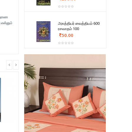
புராண
 என்னும்
அகத்தியர் வைத்தியம் 600
ரசவாதம் 100
ு
50.00