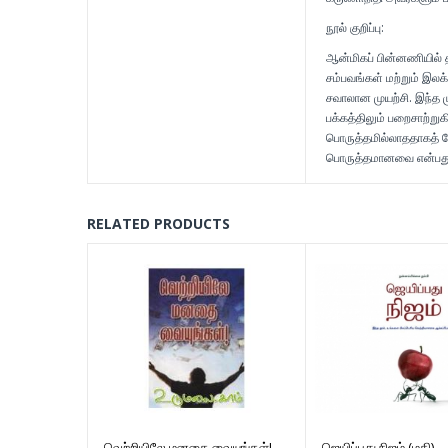
நூல் குறிப்பு:
ஆன்மிகப் பின்னணியில் 
சம்பவங்கள் மற்றும் இ
சவாலான முயற்சி. இந்த ம
பக்கத்திலும் பறைசாற்றுக
பொருத்தமில்லாததாகத் தோ
பொருத்தமானவை என்பது
RELATED PRODUCTS
வெற்றியிலே மனதை வையுங்கள்!
ஜெயிப்பது நிஜம் (மதி)