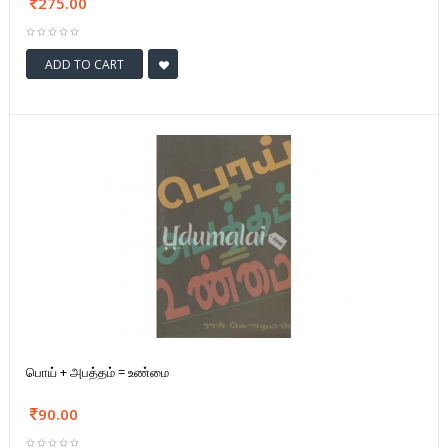
275.00
ADD TO CART
பொய் + அபத்தம் = உண்மை
90.00