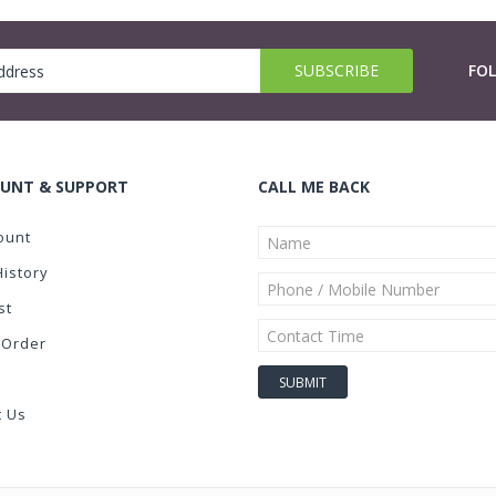
FO
UNT & SUPPORT
CALL ME BACK
ount
History
st
 Order
t Us