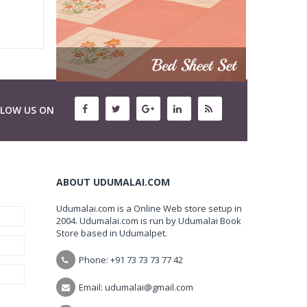
LLOW US ON
ABOUT UDUMALAI.COM
Udumalai.com is a Online Web store setup in
2004. Udumalai.com is run by Udumalai Book
Store based in Udumalpet.
Phone: +91 73 73 73 77 42
Email: udumalai@gmail.com