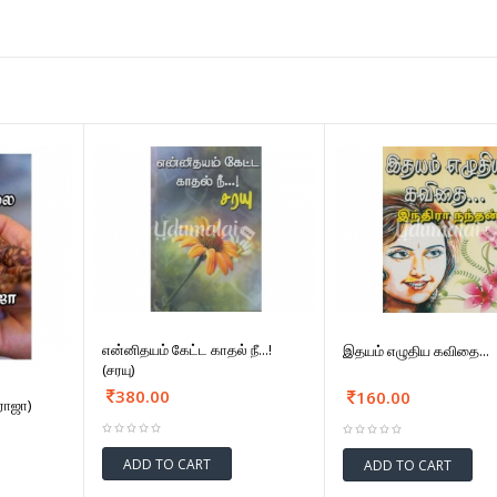
என்னிதயம் கேட்ட காதல் நீ...!
இதயம் எழுதிய கவிதை...
(சரயு)
380.00
160.00
ராஜா)
ADD TO CART
ADD TO CART