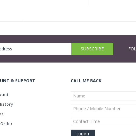
FO
UNT & SUPPORT
CALL ME BACK
ount
History
st
 Order